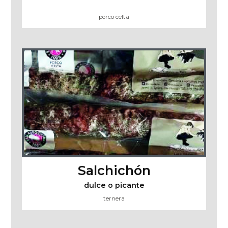
porco celta
Salchichón
dulce o picante
ternera